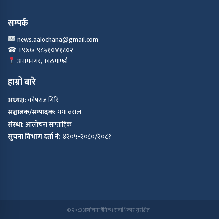
सम्पर्क
news.aalochana@gmail.com
☎ +९७७-९८५१०४१८०२
अनामनगर, काठमाण्डौ
हाम्रो बारे
अध्यक्ष:
कोषराज गिरि
सञ्चालक/सम्पादक:
गंगा बराल
संस्था:
आलोचना साप्ताहिक
सुचना विभाग दर्ता नं:
४२०५-२०८०/२०८१
© २०८३ आलोचना दैनिक। सर्वाधिकार सुरक्षित।