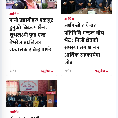
आर्थिक
पानी उद्यागीहरु एकजुट
आर्थिक
अर्थमन्त्री र चेम्बर
हुनुको बिकल्प छैन :
प्रतिनिधि मण्डल बीच
शुभलक्ष्मी फूड एण्ड
भेट : निजी क्षेत्रको
बेभरेज प्रा.लि.का
समस्या समाधान र
सन्चालक रविन्द्र पाण्डे
आर्थिक सहकार्यमा
जोड
१२ जेठ
पढ्नुहोस्
१९ चैत
पढ्नुहोस्
आर्थिक