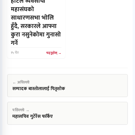
होटल व्यवसायी
महासंघको
साधारणसभा भोलि
हुँदै, सरकारले आफ्ना
कुरा नसुनेकोमा गुनासो
गर्ने
१५ चैत
पढ्नुहोस्
← अघिल्लो
सम्पादक बास्तोलालाई पितृशोक
पछिल्लो →
महासचिव गुटेर्रेस फर्किए