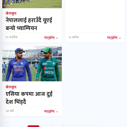
खेलकुद
नेपाललाई हराउँदै यूएई
बन्यो च्याम्पियन
१० कार्तिक
पढ्नुहोस्
१८ असोज
पढ्नुहोस्
खेलकुद
एसिया कपमा आज दुई
देश भिँड्दै
२४ भदौ
पढ्नुहोस्