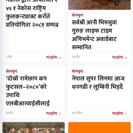
vs १ नेकोस राष्ट्रिय
फुलकन्ट्याक्ट कराँते
खेलकुद
सर्वश्री आनी भिमसुवा
प्रतियोगिता २०८१ सम्पन्न
गुरुङ लाइफ टाइम
अचिभमेन्ट अवार्डबाट
सम्मानित
२ चैत
पढ्नुहोस्
२७ चैत
पढ्नुहोस्
खेलकुद
खेलकुद
‘दोस्रो रामेछाप कप
नेपाल सुपर लिगमा आज
फुटसल–२०८०’को
धनगढी र लुम्बिनी भिड्दै
उपाधि
एलबीआरवाईसीलाई
१३ चैत
पढ्नुहोस्
१४ मंसिर
पढ्नुहोस्