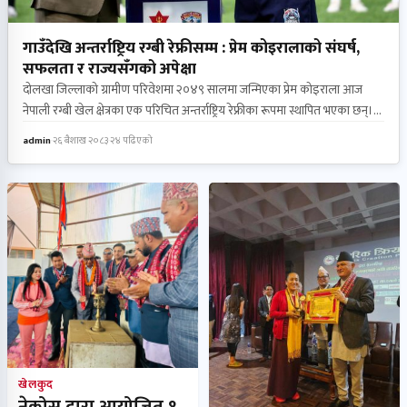
गाउँदेखि अन्तर्राष्ट्रिय रग्बी रेफ्रीसम्म : प्रेम कोइरालाको संघर्ष,
सफलता र राज्यसँगको अपेक्षा
दोलखा जिल्लाको ग्रामीण परिवेशमा २०४९ सालमा जन्मिएका प्रेम कोइराला आज
नेपाली रग्बी खेल क्षेत्रका एक परिचित अन्तर्राष्ट्रिय रेफ्रीका रूपमा स्थापित भएका छन्।
सामान्य गाउँघरमा हुर्किएका उनले एस.एल.सी.सम्मको अध्ययन दोलखामै पूरा गरी
admin
·
२६ बैशाख २०८३
·
२४ पढिएको
२०६५ सालमा उच्च शिक्षाका लागि काठमाडौं प्रवेश गरेका थिए। काठमाडौं आएपछि
उनले सुरुमा क्योकुशिन करातेमार्फत खेलकुद यात्रा प्रारम्भ गरे। तर २०६९ सालमा
दशरथ रंगशालामा प्रशिक्षणका क्रममा पहिलोपटक देखेको अण्डाकार रग्बी बलले उनको
जीवनको दिशा नै परिवर्तन गरिदियो। जिज्ञासावश पहिलोपटक हातमा समातेको रग्बी
बलले आज उनलाई अन्तर्राष्ट्रिय स्तरसम्म पुर्‍याएको छ।…
खेलकुद
नेकोस द्वारा आयोजित १