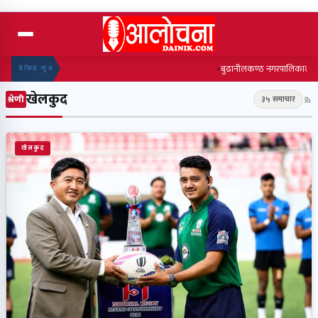
बुढानीलकण्ठ नगरपालिकाले जुत्ता 
ब्रेकिङ न्युज
खेलकुद
श्रेणी
३५ समाचार
खेलकुद