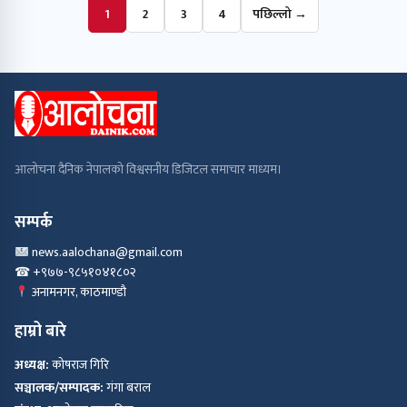
1
2
3
4
पछिल्लो →
आलोचना दैनिक नेपालको विश्वसनीय डिजिटल समाचार माध्यम।
सम्पर्क
news.aalochana@gmail.com
☎ +९७७-९८५१०४१८०२
अनामनगर, काठमाण्डौ
हाम्रो बारे
अध्यक्ष:
कोषराज गिरि
सञ्चालक/सम्पादक:
गंगा बराल