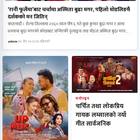
‘रानी फूलैमा’बाट चर्चामा अस्मिता बुढा मगर, पहिलो मोडलिङमै
दर्शकको मन जितिन्
काठमाडौं । रोल्पा जिल्लामा २०६० साल पौष ६ गते बुवा कुमार बुढा मगर र आमा
धनमाया बुढा मगरको कोखबाट जन्मिएकी नृत्याङ्गना तथा मोडल अस्मिता बुढा मगर
यतिबेला नेपाली लोकसङ्गीत क्षेत्रमा चर्चाको केन्द्र बन्न थालेकी छन् । गीत–सङ्गीतलाई
admin
·
१० जेठ २०८३
·
२४ पढिएको
आफ्नो कर्मथलो बनाउँदै काठमाडौंमा रहेर सक्रिय अस्मिताले पहिलो पटक अभिनय
गरेको म्युजिक भिडियो नै दर्शक तथा स्रोतामाझ लोकप्रिय बनेपछि उनको चर्चा चुलिएको
हो । नेपाली लोकसङ्गीत क्षेत्रका स्थापित कलाकारहरू नीता थापा मगर, सुनिता थापा
मगर, कमल घर्ती मगरर दीपक घर्ती मगरको स्वर रहेको…
मनोरञ्जन
चर्चित तथा लोकप्रिय
गायक लम्सालको नयाँ
गीत सार्वजनिक