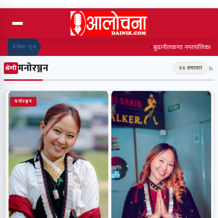
बुढानीलकण्ठ नगरपालिकाले जुत्ता 
ब्रेकिङ न्युज
मनोरञ्जन
श्रेणी
४४ समाचार
मनोरञ्जन