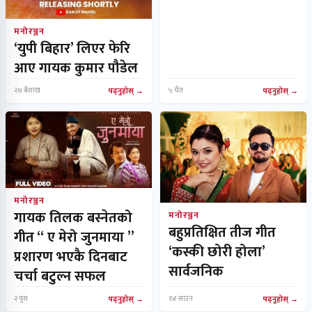
मनोरञ्जन
‘युपी बिहार’ लिएर फेरि
आए गायक कुमार पौडेल
२७ बैशाख
पढ्नुहोस्
५ चैत
पढ्नुहोस्
मनोरञ्जन
गायक तिलक बस्नेतको
मनोरञ्जन
बहुप्रतिक्षित तीज गीत
गीत “ ए मेरो जुनमाया ”
‘कस्की छोरी होला’
प्रशारण भएकै दिनबाट
सार्वजनिक
चर्चा बटुल्न सफल
२ पुस
पढ्नुहोस्
१४ साउन
पढ्नुहोस्