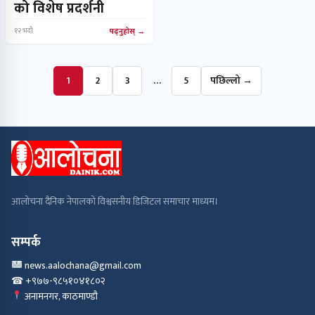
को विशेष प्रदर्शनी
१२ भदौ
पढ्नुहोस्
1
2
3
…
5
पछिल्लो →
आलोचना दैनिक नेपालको विश्वसनीय डिजिटल समाचार माध्यम।
सम्पर्क
news.aalochana@gmail.com
☎ +९७७-९८५१०४१८०२
अनामनगर, काठमाण्डौ