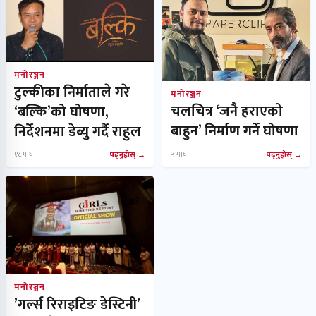
मनोरञ्जन
टुल्कीका निर्माताले गरे
मनोरञ्जन
चलचित्र ‘जनै हराएको
‘बल्कि’को घोषणा,
बाहुन’ निर्माण गर्ने घोषणा
निर्देशनमा डेब्यु गर्दै राहुल
१८ माघ
पढ्नुहोस्
५ माघ
पढ्नुहोस्
मनोरञ्जन
’गर्ल्स रिराइटिङ डेस्टिनी’