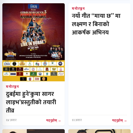
मनोरञ्जन
नयाँ गीत “माया छ” मा
लक्ष्मण र बिनाको
आकर्षक अभिनय
मनोरञ्जन
दुबईमा हुने‘कुमा सागर
लाइभ’प्रस्तुतीको तयारी
तीव्र
१४ असार
पढ्नुहोस्
१२ असार
पढ्नुहोस्