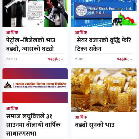
आर्थिक
आर्थिक
पेट्रोल–डिजेलको भाउ
सेयर बजारको वृद्धि फेरि
बढ्यो, ग्यासको घट्यो
टिक्न सकेन
१७ साउन
पढ्नुहोस्
१६ साउन
पढ्नुहोस्
आर्थिक
समाज लघुवित्तले ३१
आर्थिक
साउनमा बोलायो वार्षिक
बढ्यो सुनको भाउ
साधारणसभा