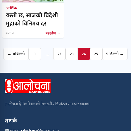
आर्थिक
यस्तो छ, आजको विदेशी
मुद्राको विनिमय दर
१६ साउन
पढ्नुहोस्
← अघिल्लो
1
…
22
23
24
25
पछिल्लो →
आलोचना दैनिक नेपालको विश्वसनीय डिजिटल समाचार माध्यम।
सम्पर्क
news.aalochana@gmail.com