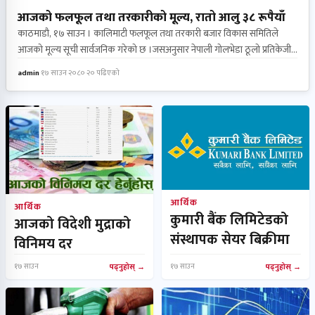
आजको फलफूल तथा तरकारीको मूल्य, रातो आलु ३८ रूपैयाँ
काठमाडौ, १७ साउन । कालिमाटी फलफूल तथा तरकारी बजार विकास समितिले
आजको मूल्य सूची सार्वजनिक गरेको छ ।जसअनुसार नेपाली गोलभेडा ठूलो प्रतिकेजी
न्यूनतम मूल्य १४०, टनेल गोलभेडा सानो ८५,घिउ सिमी लोकल २५,काउली स्थानिय
admin
·
१७ साउन २०८०
·
२० पढिएको
प्रतिकेजी ६० रुपैयाँ , आलु रातो ४८,मुडे आलु रातो ३८,भारतीय आलु रातो ३५,भारतीय
प्याज सुकेको ४५,लौका ४०,हरियो फर्सी ६०,स्कूस ७० कायम भइ कारोबार भइरहेको
छ । त्यसैगरी डल्लेच्याउ प्रतिकेजी ३०० रुपैयाँ ,गाजर ११०,बन्दा लोकल १० , मूला
रातो ३०, भन्टा लाम्चो ३०, मकै बोडी ६०, टाटे सिमी…
आर्थिक
आर्थिक
कुमारी बैंक लिमिटेडको
आजको विदेशी मुद्राको
संस्थापक सेयर बिक्रीमा
विनिमय दर
१७ साउन
पढ्नुहोस्
१७ साउन
पढ्नुहोस्