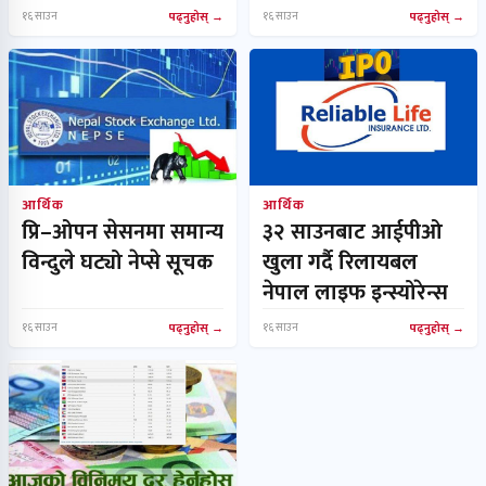
१६ साउन
पढ्नुहोस्
१६ साउन
पढ्नुहोस्
आर्थिक
आर्थिक
प्रि–ओपन सेसनमा समान्य
३२ साउनबाट आईपीओ
विन्दुले घट्यो नेप्से सूचक
खुला गर्दै रिलायबल
नेपाल लाइफ इन्स्योरेन्स
१६ साउन
पढ्नुहोस्
१६ साउन
पढ्नुहोस्