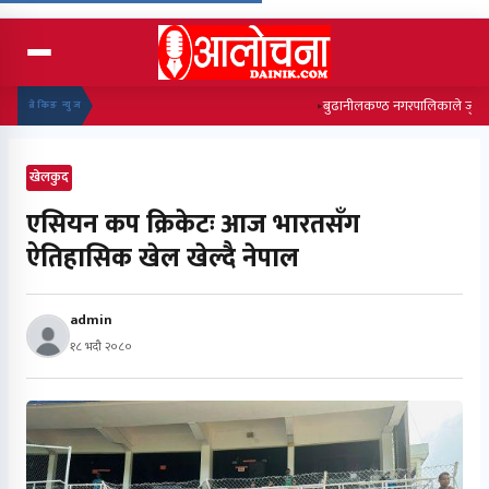
बुढानीलकण्ठ नगरपालिकाले जुत्ता बना
ब्रेकिङ न्युज
खेलकुद
एसियन कप क्रिकेटः आज भारतसँग
ऐतिहासिक खेल खेल्दै नेपाल
admin
१८ भदौ २०८०