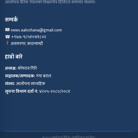
आलोचना दैनिक नेपालको विश्वसनीय डिजिटल समाचार माध्यम।
सम्पर्क
news.aalochana@gmail.com
☎ +९७७-९८५१०४१८०२
अनामनगर, काठमाण्डौ
हाम्रो बारे
अध्यक्ष:
कोषराज गिरि
सञ्चालक/सम्पादक:
गंगा बराल
संस्था:
आलोचना साप्ताहिक
सुचना विभाग दर्ता नं:
४२०५-२०८०/२०८१
© २०८३ आलोचना दैनिक। सर्वाधिकार सुरक्षित।