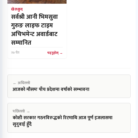
खेलकुद
सर्वश्री आनी भिमसुवा
गुरुङ लाइफ टाइम
अचिभमेन्ट अवार्डबाट
सम्मानित
२७ चैत
पढ्नुहोस्
← अघिल्लो
आजको मौसमः पाँच प्रदेशमा वर्षाको सम्भावना
पछिल्लो →
कोशी सरकार गठनविरुद्धको रिटमाथि आज पूर्ण इजलासमा
सुनुवाई हुँदै