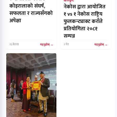
खेलकुद
कोइरालाको संघर्ष,
नेकोस द्वारा आयोजित
सफलता र राज्यसँगको
१ vs १ नेकोस राष्ट्रिय
अपेक्षा
फुलकन्ट्याक्ट कराँते
प्रतियोगिता २०८१
सम्पन्न
२६ बैशाख
पढ्नुहोस्
२ चैत
पढ्नुहोस्