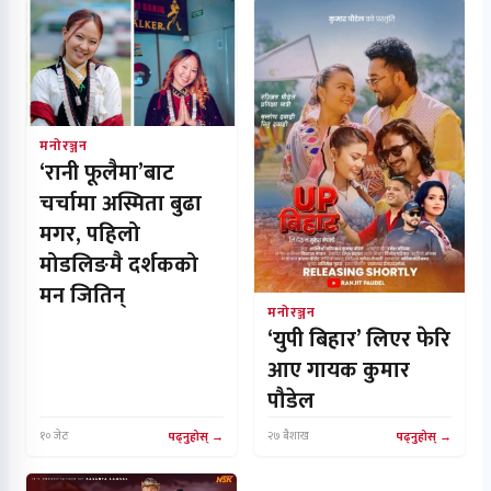
मनोरञ्जन
‘रानी फूलैमा’बाट
चर्चामा अस्मिता बुढा
मगर, पहिलो
मोडलिङमै दर्शकको
मन जितिन्
मनोरञ्जन
‘युपी बिहार’ लिएर फेरि
आए गायक कुमार
पौडेल
१० जेठ
पढ्नुहोस्
२७ बैशाख
पढ्नुहोस्