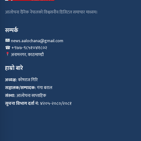
आलोचना दैनिक नेपालको विश्वसनीय डिजिटल समाचार माध्यम।
सम्पर्क
news.aalochana@gmail.com
☎ +९७७-९८५१०४१८०२
अनामनगर, काठमाण्डौ
हाम्रो बारे
अध्यक्ष:
कोषराज गिरि
सञ्चालक/सम्पादक:
गंगा बराल
संस्था:
आलोचना साप्ताहिक
सुचना विभाग दर्ता नं:
४२०५-२०८०/२०८१