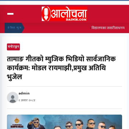
विद्यालयका सवारीसाधनमा कडा नियम
ब्रेकिङ न्युज
मनोरञ्जन
तामाङ गीतको म्युजिक भिडियो सार्वजानिक
कार्यक्रम: मोडल रायमाझी,प्रमुख अतिथि
भुजेल
admin
२ असार २०८१