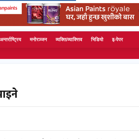
अन्तर्राष्ट्रिय
मनोरञ्जन
व्यक्ति/व्याक्त्तिव
भिडियो
इ-पेपर
ाइने