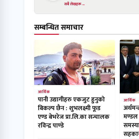
सबै लेखहरू
सम्बन्धित समाचार
आर्थिक
पानी उद्यागीहरु एकजुट हुनुको
आर्थिक
अर्थमन्
बिकल्प छैन : शुभलक्ष्मी फूड
मण्डल 
एण्ड बेभरेज प्रा.लि.का सन्चालक
समस्य
रविन्द्र पाण्डे
सहकार