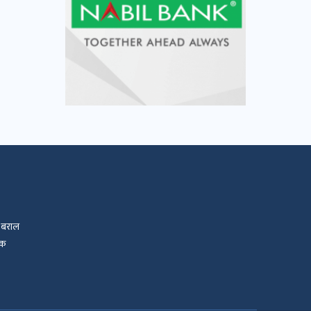
 बराल
िक