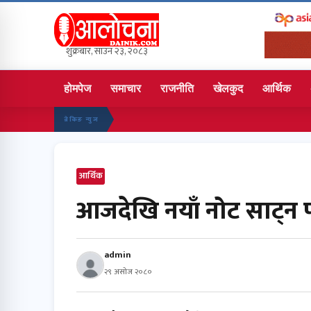
शुक्रबार, साउन २३, २०८३
होमपेज
समाचार
राजनीति
खेलकुद
आर्थिक
ब्रेकिङ न्युज
आर्थिक
आजदेखि नयाँ नोट साट्न प
admin
२९ असोज २०८०