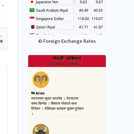
 →
©
Foreign Exchange Rates
ान