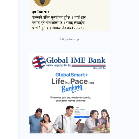
©
Nepali horoscope