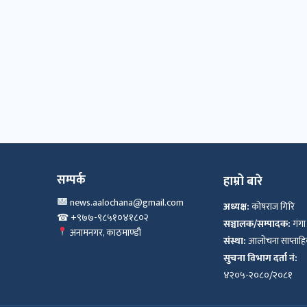
सम्पर्क
हाम्रो बारे
news.aalochana@gmail.com
अध्यक्ष:
कोषराज गिरि
☎ +९७७-९८५१०४१८०२
सञ्चालक/सम्पादक:
गंगा
अनामनगर, काठमाण्डौ
संस्था:
आलोचना साप्ताह
सुचना विभाग दर्ता नं:
४२०५-२०८०/२०८१