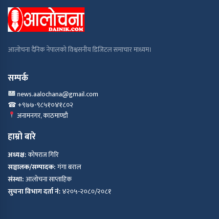
आलोचना दैनिक नेपालको विश्वसनीय डिजिटल समाचार माध्यम।
सम्पर्क
news.aalochana@gmail.com
☎ +९७७-९८५१०४१८०२
अनामनगर, काठमाण्डौ
हाम्रो बारे
अध्यक्ष:
कोषराज गिरि
सञ्चालक/सम्पादक:
गंगा बराल
संस्था:
आलोचना साप्ताहिक
सुचना विभाग दर्ता नं:
४२०५-२०८०/२०८१