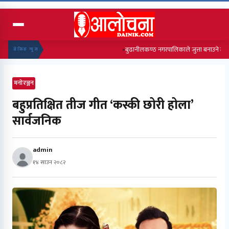
बुढानीलकण्ठ नगरपालिकाले जुत्ता बनाउने तालिम सञ्चालन 
ब्रेकिङ न्युज
मनोरञ्जन
बहुप्रतिक्षित तीज गीत ‘कस्की छोरी होला’
सार्वजनिक
admin
१४ साउन २०८२