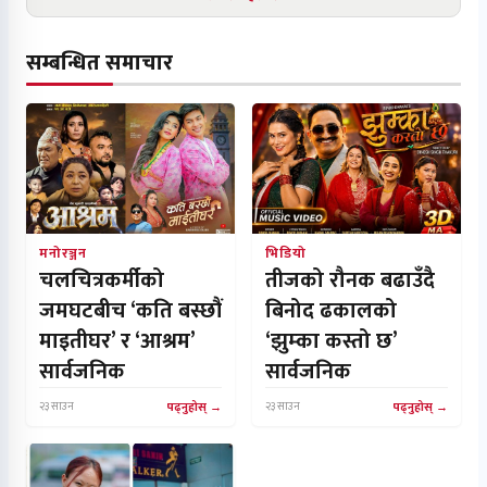
सम्बन्धित समाचार
मनोरञ्जन
भिडियो
चलचित्रकर्मीको
तीजको रौनक बढाउँदै
जमघटबीच ‘कति बस्छौं
बिनोद ढकालको
माइतीघर’ र ‘आश्रम’
‘झुम्का कस्तो छ’
सार्वजनिक
सार्वजनिक
२३ साउन
पढ्नुहोस्
२३ साउन
पढ्नुहोस्