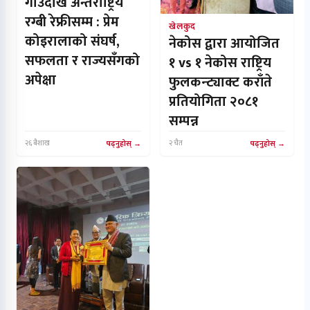
गाउँदेखि अन्तर्राष्ट्रिय
रग्बी रेफ्रीसम्म : प्रेम
खेलकुद
कोइरालाको संघर्ष,
नेकोस द्वारा आयोजित
सफलता र राज्यसँगको
१ vs १ नेकोस राष्ट्रिय
अपेक्षा
फुलकन्ट्याक्ट कराँते
प्रतियोगिता २०८१
सम्पन्न
२६ बैशाख
पढ्नुहोस्
२ चैत
पढ्नुहोस्