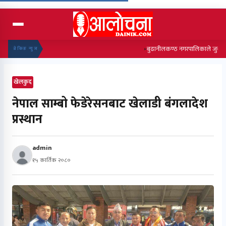
बुढानीलकण्ठ नगरपालिकाले जुत्ता बनाउन
ब्रेकिङ न्युज
खेलकुद
नेपाल साम्बो फेडेरेसनबाट खेलाडी बंगलादेश
प्रस्थान
admin
१५ कार्तिक २०८०