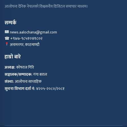
आलोचना दैनिक नेपालको विश्वसनीय डिजिटल समाचार माध्यम।
सम्पर्क
news.aalochana@gmail.com
☎ +९७७-९८५१०४१८०२
अनामनगर, काठमाण्डौ
हाम्रो बारे
अध्यक्ष:
कोषराज गिरि
सञ्चालक/सम्पादक:
गंगा बराल
संस्था:
आलोचना साप्ताहिक
सुचना विभाग दर्ता नं:
४२०५-२०८०/२०८१