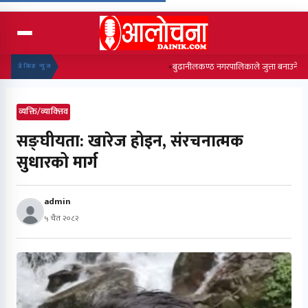
बुढानीलकण्ठ नगरपालिकाले जुत्ता बनाउने तालिम सञ
ब्रेकिङ न्युज
व्यक्ति/व्याक्त्तिव
सङ्घीयता: खारेज होइन, संरचनात्मक
सुधारको मार्ग
admin
५ चैत २०८२